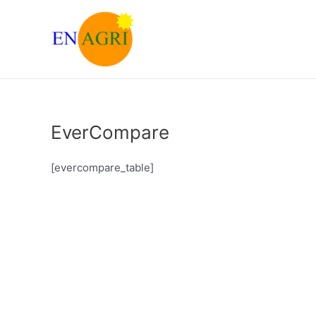
Skip
to
content
EverCompare
[evercompare_table]